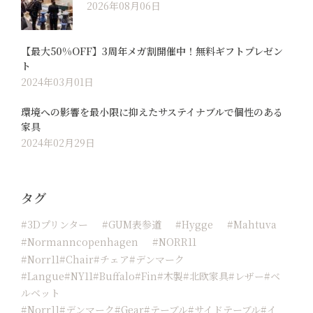
2026年08月06日
【最大50%OFF】3周年メガ割開催中！無料ギフトプレゼン
ト
2024年03月01日
環境への影響を最小限に抑えたサステイナブルで個性のある
家具
2024年02月29日
タグ
#3Dプリンター
#GUM表参道
#hygge
#Mahtuva
#normanncopenhagen
#NORR11
#Norr11#chair#チェア#デンマーク
#langue#NY11#buffalo#fin#木製#北欧家具#レザー#ベ
ルベット
#norr11#デンマーク#Gear#テーブル#サイドテーブル#イ