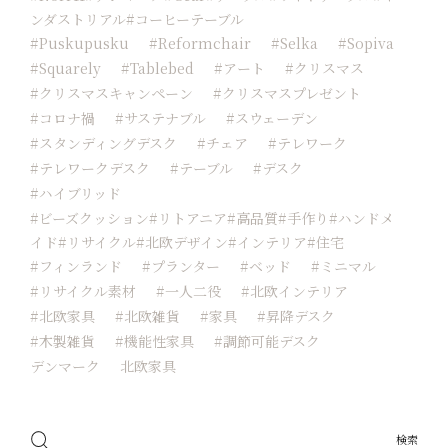
ンダストリアル#コーヒーテーブル
#Puskupusku
#reformchair
#Selka
#sopiva
#squarely
#tablebed
#アート
#クリスマス
#クリスマスキャンペーン
#クリスマスプレゼント
#コロナ禍
#サステナブル
#スウェーデン
#スタンディングデスク
#チェア
#テレワーク
#テレワークデスク
#テーブル
#デスク
#ハイブリッド
#ビーズクッション#リトアニア#高品質#手作り#ハンドメ
イド#リサイクル#北欧デザイン#インテリア#住宅
#フィンランド
#プランター
#ベッド
#ミニマル
#リサイクル素材
#一人二役
#北欧インテリア
#北欧家具
#北欧雑貨
#家具
#昇降デスク
#木製雑貨
#機能性家具
#調節可能デスク
デンマーク
北欧家具