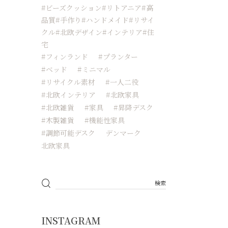
#ビーズクッション#リトアニア#高
品質#手作り#ハンドメイド#リサイ
クル#北欧デザイン#インテリア#住
宅
#フィンランド
#プランター
#ベッド
#ミニマル
#リサイクル素材
#一人二役
#北欧インテリア
#北欧家具
#北欧雑貨
#家具
#昇降デスク
#木製雑貨
#機能性家具
#調節可能デスク
デンマーク
北欧家具
INSTAGRAM