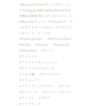
#Norr11#chair#チェア#デンマー
ク#langue#NY11#buffalo#fin#
木製#北欧家具#レザー#ベルベット
#norr11#デンマーク#Gear#テーブ
ル#サイドテーブル#インダストリア
ル#コーヒーテーブル
#Puskupusku
#reformchair
#Selka
#sopiva
#squarely
#tablebed
#アート
#クリスマス
#クリスマスキャンペーン
#クリスマスプレゼント
#コロナ禍
#サステナブル
#スウェーデン
#スタンディングデスク
#チェア
#テレワーク
#テレワークデスク
#テーブル
#デスク
#ハイブリッド