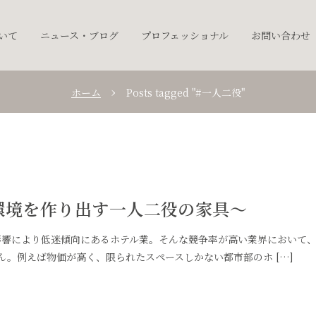
ついて
ニュース・ブログ
プロフェッショナル
お問い合わせ
ホーム
Posts tagged "#一人二役"
泊環境を作り出す一人二役の家具〜
響により低迷傾向にあるホテル業。そんな競争率が高い業界において
。例えば物価が高く、限られたスペースしかない都市部のホ […]