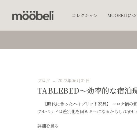
コレクション
MOOBELIに
チェア
キッチンウェア
テーブルウェア
照明
ブログ
2022年06月02日
プランター
TABLEBED〜効率的な宿
オブジェクト
アクセサリー
【時代に合ったハイブリッド家具】 コロナ禍の影
ブルベッドは差別化を図るキーになるかもしれません
ベッド
棚
詳細を見る
テーブル