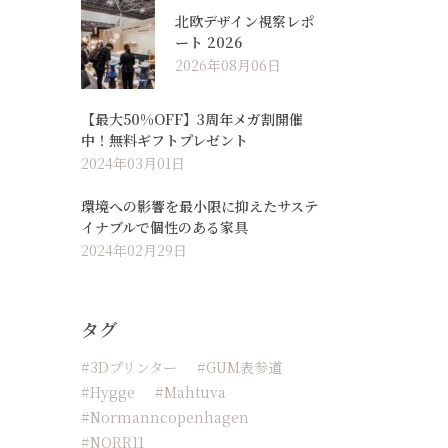
北欧デザイン視察レポ
ート 2026
2026年08月06日
【最大50%OFF】3周年メガ割開催
中！無料ギフトプレゼント
2024年03月01日
環境への影響を最小限に抑えたサステ
イナブルで個性のある家具
2024年02月29日
タグ
#3Dプリンター
#GUM表参道
#hygge
#Mahtuva
#normanncopenhagen
#NORR11