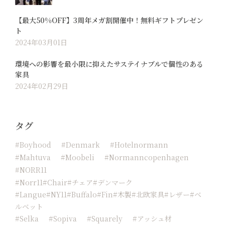
【最大50%OFF】3周年メガ割開催中！無料ギフトプレゼン
ト
2024年03月01日
環境への影響を最小限に抑えたサステイナブルで個性のある
家具
2024年02月29日
タグ
#boyhood
#Denmark
#hotelnormann
#Mahtuva
#moobeli
#normanncopenhagen
#NORR11
#Norr11#chair#チェア#デンマーク
#langue#NY11#buffalo#fin#木製#北欧家具#レザー#ベ
ルベット
#Selka
#sopiva
#squarely
#アッシュ材