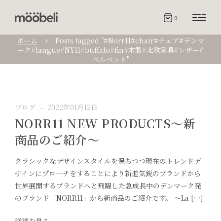
0
ホーム
Posts tagged "#Norr11#chair#チェア#デンマ
ーク#langue#NY11#buffalo#fin#木製#北欧家具#レザー#
ベルベット"
ブログ
2022年01月12日
NORR11 NEW PRODUCTS〜新
商品のご紹介〜
クラシックなデザインスタイルを保ちつつ現在のトレンドデ
ザインにプローチをすることにより新進気鋭のブランドから
世界展開するブランドへと飛躍した急成長中のデンマーク発
のブランド「NORR11」から新商品のご紹介です。 〜La […]