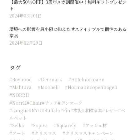
【最大50%OFF】3周年メガ割開催中！無料ギフトプレゼン
ト
2024年03月01日
環境への影響を最小限に抑えたサステイナブルで個性のある
家具
2024年02月29日
タグ
#boyhood
#Denmark
#hotelnormann
#Mahtuva
#moobeli
#normanncopenhagen
#NORR11
#Norr11#chair#チェア#デンマーク
#langue#NY11#buffalo#fin#木製#北欧家具#レザー#ベ
ルベット
#Selka
#sopiva
#squarely
#アッシュ材
#アート
#クリスマス
#クリスマスキャンペーン