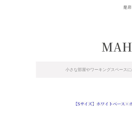
ソファー
是非
ビーズクッション
吸音家具
ソファ
MAH
デスク
カテゴリなし
小さな部屋やワーキングスペースに
【Sサイズ】ホワイトベース×