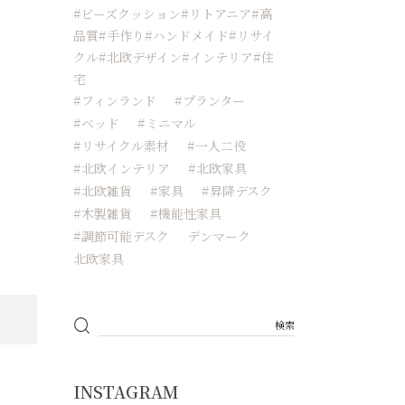
#ビーズクッション#リトアニア#高
品質#手作り#ハンドメイド#リサイ
クル#北欧デザイン#インテリア#住
宅
#フィンランド
#プランター
#ベッド
#ミニマル
#リサイクル素材
#一人二役
#北欧インテリア
#北欧家具
#北欧雑貨
#家具
#昇降デスク
#木製雑貨
#機能性家具
#調節可能デスク
デンマーク
北欧家具
INSTAGRAM