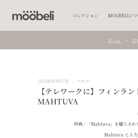
コレクション
MOOBELIに
ホーム
ブ
チェア
キッチンウェア
テーブルウェア
照明
2021年10月07日
ブログ
プランター
【テレワークに】フィンラン
オブジェクト
MAHTUVA
アクセサリー
ベッド
棚
特典：「Mahtuva」を購入
テーブル
Mahtuva と