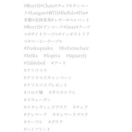
#Norr11#chair#チェア#デンマー
ク#langue#NY11#buffalo#fin#
木製#北欧家具#レザー#ベルベット
#norr11#デンマーク#Gear#テーブ
ル#サイドテーブル#インダストリア
ル#コーヒーテーブル
#Puskupusku
#reformchair
#Selka
#sopiva
#squarely
#tablebed
#アート
#クリスマス
#クリスマスキャンペーン
#クリスマスプレゼント
#コロナ禍
#サステナブル
#スウェーデン
#スタンディングデスク
#チェア
#テレワーク
#テレワークデスク
#テーブル
#デスク
#ハイブリッド